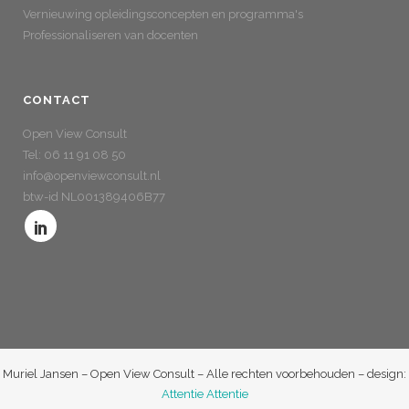
Vernieuwing opleidingsconcepten en programma's
Professionaliseren van docenten
CONTACT
Open View Consult
Tel: 06 11 91 08 50
info@openviewconsult.nl
btw-id NL001389406B77
Muriel Jansen – Open View Consult – Alle rechten voorbehouden – design:
Attentie Attentie