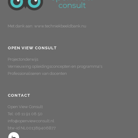
Met dank aan: www.techniekbeeldbank.nu
OPEN VIEW CONSULT
Projectonderwijs
Vernieuwing opleidingsconcepten en programma's
Professionaliseren van docenten
CONTACT
Open View Consult
Tel: 06 11 91 08 50
info@openviewconsult.nl
btw-id NL001389406B77